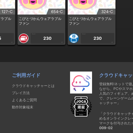
127-C
654-C
324-C
アラブル
こびとづかんウェアラブル
こびとづかんウェアラブル
ファン
ファン
1PLAY
1PLAY
5
230
230
CP
CP
CP
ご利用ガイド
クラウドキャッ
登録無料!ネットで
クラウドキャッチャーとは
ながら、PCやスマホ
プレイ方法
人気のフィギュア、
で、クレーンゲーム
よくあるご質問
ャッチャー」
動作対象端末
「クラウドキャッチ
めるオンラインクレ
マークを付与された
009-02