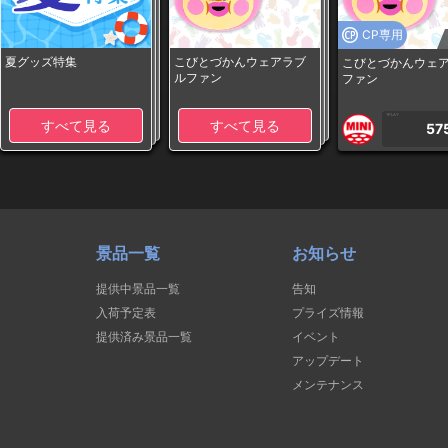
CP専用
夏グッズ特集
こびとづかんウェアラブ
こびとづかんウェ
ルファン
ファン
1PLAY
すべて見る
すべて見る
57
景品一覧
お知らせ
提供中景品一覧
告知
入荷予定表
プライズ情報
提供済み景品一覧
イベント
アップデート
メンテナンス