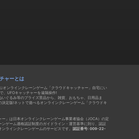
チャーとは
遊ぶオンラインクレーンゲーム「クラウドキャッチャー」自宅にい
で、UFOキャッチャーを遠隔操作!
ぬいぐるみ等のプライズ景品から、雑貨、おもちゃ、日用品ま
の決定版!ネットで遊べるオンラインクレーンゲーム「クラウドキ
ャー」は日本オンラインクレーンゲーム事業者協会（JOCA）の定
ーンゲーム適格認証制度のガイドライン・運営基準に則り、認証
オンラインクレーンゲームのサービスです。
認証番号: 009-22-