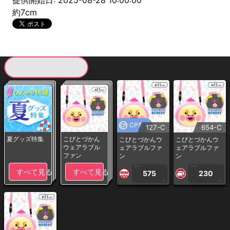
提供開始日: 2025-08-28 10:00:00
約7cm
現在提供している景品一覧
CP専用
127-C
654-C
夏グッズ特集
こびとづかん
こびとづかんウ
こびとづかんウ
ウェアラブル
ェアラブルファ
ェアラブルファ
ファン
ン
ン
1PLAY
1PLAY
すべて見る
すべて見る
575
230
CP
CP