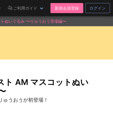
せ
ご利用ガイド
新規会員登録
ログイン
ットぬいぐるみ 〜りゅうおう登場編〜
ト AM マスコットぬい
〜
りゅうおうが初登場！