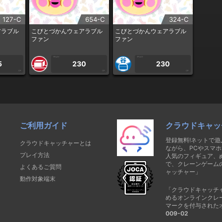
127-C
654-C
324-C
アラブル
こびとづかんウェアラブル
こびとづかんウェアラブル
ファン
ファン
1PLAY
1PLAY
5
230
230
CP
CP
CP
ご利用ガイド
クラウドキャッ
登録無料!ネットで
クラウドキャッチャーとは
ながら、PCやスマホ
プレイ方法
人気のフィギュア、
で、クレーンゲーム
よくあるご質問
ャッチャー」
動作対象端末
「クラウドキャッチ
めるオンラインクレ
マークを付与された
009-02