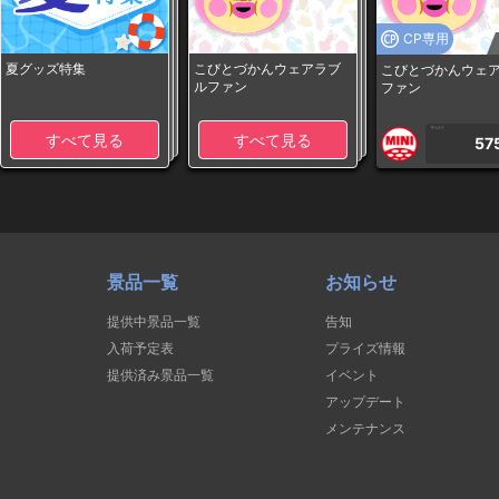
CP専用
夏グッズ特集
こびとづかんウェアラブ
こびとづかんウェ
ルファン
ファン
1PLAY
すべて見る
すべて見る
57
景品一覧
お知らせ
提供中景品一覧
告知
入荷予定表
プライズ情報
提供済み景品一覧
イベント
アップデート
メンテナンス