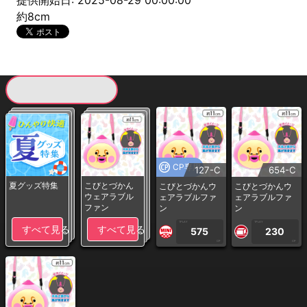
提供開始日: 2025-08-29 00:00:00
約8cm
現在提供している景品一覧
CP専用
127-C
654-C
夏グッズ特集
こびとづかん
こびとづかんウ
こびとづかんウ
ウェアラブル
ェアラブルファ
ェアラブルファ
ファン
ン
ン
1PLAY
1PLAY
すべて見る
すべて見る
575
230
CP
CP