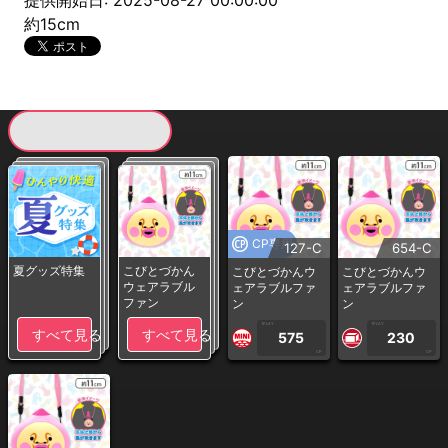
提供開始日: 2025-08-27 00:00:00
約15cm
現在提供している景品一覧
CP専用
127-C
654-C
夏グッズ特集
こびとづかん
こびとづかんウ
こびとづかんウ
ウェアラブル
ェアラブルファ
ェアラブルファ
ファン
ン
ン
1PLAY
1PLAY
すべて見る
すべて見る
575
230
CP
CP