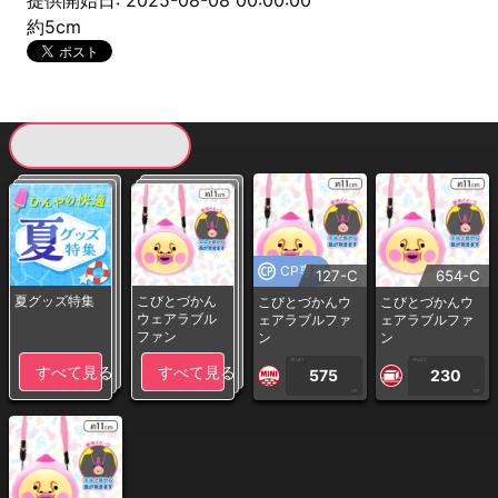
提供開始日: 2025-08-08 00:00:00
約5cm
現在提供している景品一覧
CP専用
127-C
654-C
夏グッズ特集
こびとづかん
こびとづかんウ
こびとづかんウ
ウェアラブル
ェアラブルファ
ェアラブルファ
ファン
ン
ン
1PLAY
1PLAY
すべて見る
すべて見る
575
230
CP
CP