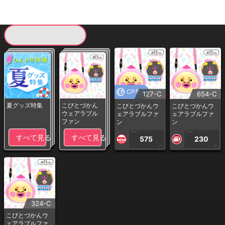
現在提供している景品一覧
CP専用
127-C
654-C
夏グッズ特集
こびとづかん
こびとづかんウ
こびとづかんウ
ウェアラブル
ェアラブルファ
ェアラブルファ
ファン
ン
ン
1PLAY
1PLAY
すべて見る
すべて見る
575
230
CP
CP
324-C
こびとづかんウ
ェアラブルファ