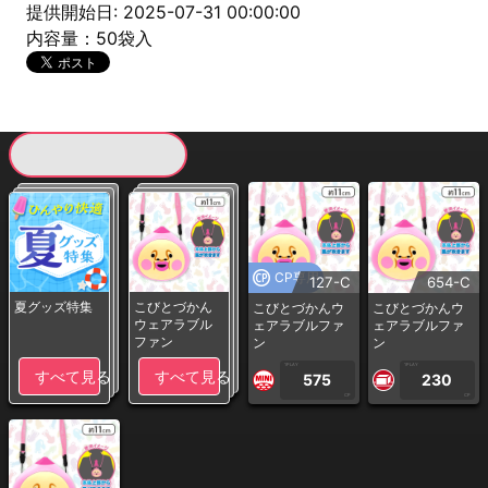
提供開始日: 2025-07-31 00:00:00
内容量：50袋入
現在提供している景品一覧
CP専用
127-C
654-C
夏グッズ特集
こびとづかん
こびとづかんウ
こびとづかんウ
ウェアラブル
ェアラブルファ
ェアラブルファ
ファン
ン
ン
1PLAY
1PLAY
すべて見る
すべて見る
575
230
CP
CP