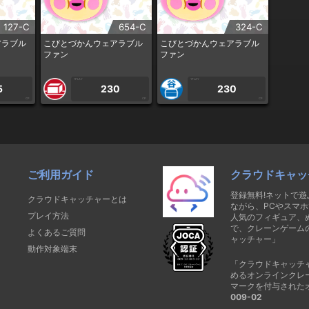
127-C
654-C
324-C
アラブル
こびとづかんウェアラブル
こびとづかんウェアラブル
ファン
ファン
1PLAY
1PLAY
5
230
230
CP
CP
CP
ご利用ガイド
クラウドキャッ
登録無料!ネットで
クラウドキャッチャーとは
ながら、PCやスマホ
プレイ方法
人気のフィギュア、
で、クレーンゲーム
よくあるご質問
ャッチャー」
動作対象端末
「クラウドキャッチ
めるオンラインクレ
マークを付与された
009-02