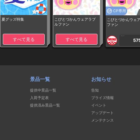
CP専用
夏グッズ特集
こびとづかんウェアラブ
こびとづかんウェ
ルファン
ファン
1PLAY
すべて見る
すべて見る
57
景品一覧
お知らせ
提供中景品一覧
告知
入荷予定表
プライズ情報
提供済み景品一覧
イベント
アップデート
メンテナンス