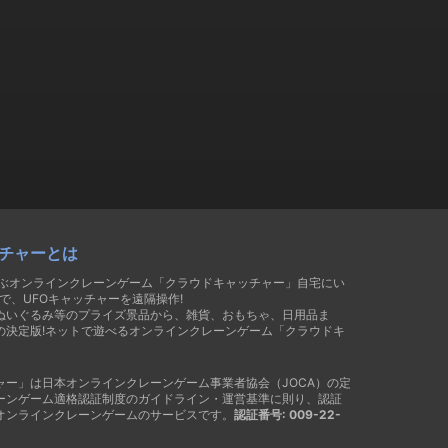
チャーとは
遊ぶオンラインクレーンゲーム「クラウドキャッチャー」自宅にい
で、UFOキャッチャーを遠隔操作!
ぬいぐるみ等のプライズ景品から、雑貨、おもちゃ、日用品ま
の決定版!ネットで遊べるオンラインクレーンゲーム「クラウドキ
ャー」は日本オンラインクレーンゲーム事業者協会（JOCA）の定
ーンゲーム適格認証制度のガイドライン・運営基準に則り、認証
オンラインクレーンゲームのサービスです。
認証番号: 009-22-