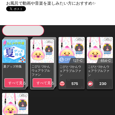
お風呂で動画や音楽を楽しみたい方におすすめ✨
現在提供している景品一覧
CP専用
127-C
654-C
夏グッズ特集
こびとづかん
こびとづかんウ
こびとづかんウ
ウェアラブル
ェアラブルファ
ェアラブルファ
ファン
ン
ン
1PLAY
1PLAY
すべて見る
すべて見る
575
230
CP
CP