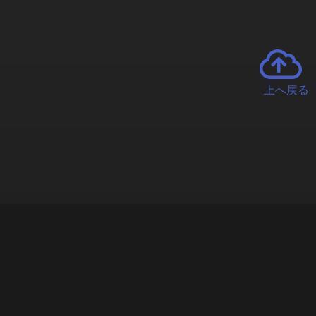
上へ戻る
チャーとは
遊ぶオンラインクレーンゲーム「クラウドキャッチャー」自宅にい
で、UFOキャッチャーを遠隔操作!