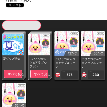
現在提供している景品一覧
CP専用
127-C
654-C
夏グッズ特集
こびとづかん
こびとづかんウ
こびとづかんウ
ウェアラブル
ェアラブルファ
ェアラブルファ
ファン
ン
ン
1PLAY
1PLAY
すべて見る
すべて見る
575
230
CP
CP
324-C