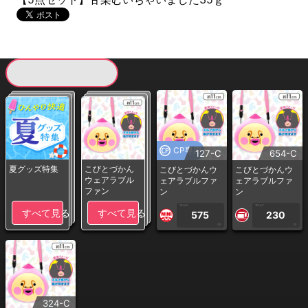
現在提供している景品一覧
CP専用
127-C
654-C
夏グッズ特集
こびとづかん
こびとづかんウ
こびとづかんウ
ウェアラブル
ェアラブルファ
ェアラブルファ
ファン
ン
ン
1PLAY
1PLAY
すべて見る
すべて見る
575
230
CP
CP
324-C