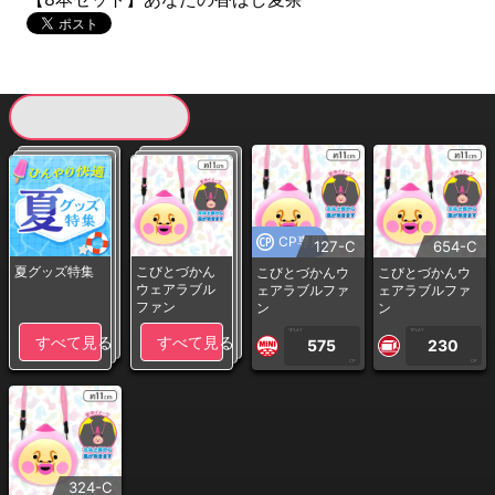
現在提供している景品一覧
CP専用
127-C
654-C
夏グッズ特集
こびとづかん
こびとづかんウ
こびとづかんウ
ウェアラブル
ェアラブルファ
ェアラブルファ
ファン
ン
ン
1PLAY
1PLAY
すべて見る
すべて見る
575
230
CP
CP
324-C