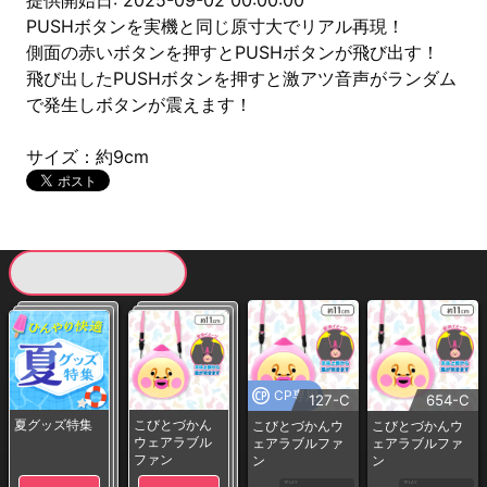
提供開始日: 2025-09-02 00:00:00
PUSHボタンを実機と同じ原寸大でリアル再現！
側面の赤いボタンを押すとPUSHボタンが飛び出す！
飛び出したPUSHボタンを押すと激アツ音声がランダム
で発生しボタンが震えます！
サイズ：約9cm
現在提供している景品一覧
CP専用
127-C
654-C
夏グッズ特集
こびとづかん
こびとづかんウ
こびとづかんウ
ウェアラブル
ェアラブルファ
ェアラブルファ
ファン
ン
ン
1PLAY
1PLAY