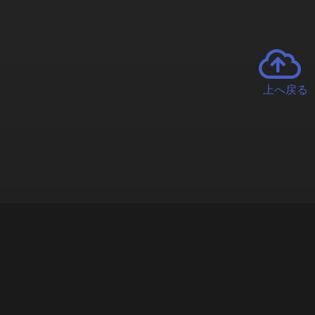
上へ戻る
チャーとは
遊ぶオンラインクレーンゲーム「クラウドキャッチャー」自宅にい
で、UFOキャッチャーを遠隔操作!