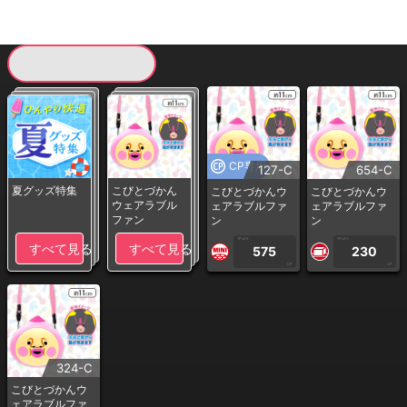
現在提供している景品一覧
CP専用
127-C
654-C
夏グッズ特集
こびとづかん
こびとづかんウ
こびとづかんウ
ウェアラブル
ェアラブルファ
ェアラブルファ
ファン
ン
ン
1PLAY
1PLAY
すべて見る
すべて見る
575
230
CP
CP
324-C
こびとづかんウ
ェアラブルファ