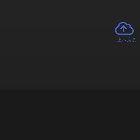
上へ戻る
チャーとは
遊ぶオンラインクレーンゲーム「クラウドキャッチャー」自宅にい
で、UFOキャッチャーを遠隔操作!