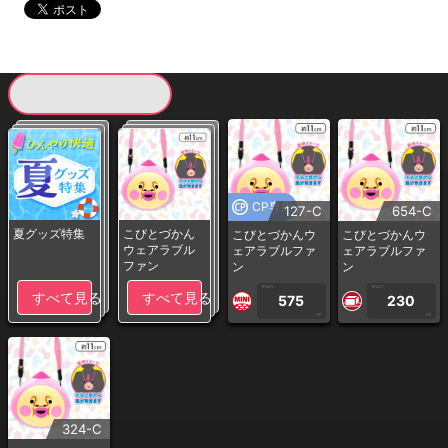
現在提供している景品一覧
CP専用
127-C
654-C
夏グッズ特集
こびとづかん
こびとづかんウ
こびとづかんウ
ウェアラブル
ェアラブルファ
ェアラブルファ
ファン
ン
ン
1PLAY
1PLAY
すべて見る
すべて見る
575
230
CP
CP
324-C