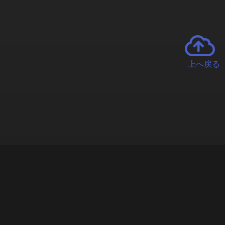
上へ戻る
チャーとは
遊ぶオンラインクレーンゲーム「クラウドキャッチャー」自宅にい
で、UFOキャッチャーを遠隔操作!