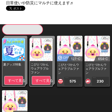
日常使いや防災にマルチに使えます♬
現在提供している景品一覧
CP専用
127-C
654-C
夏グッズ特集
こびとづかん
こびとづかんウ
こびとづかんウ
ウェアラブル
ェアラブルファ
ェアラブルファ
ファン
ン
ン
1PLAY
1PLAY
すべて見る
すべて見る
575
230
CP
CP