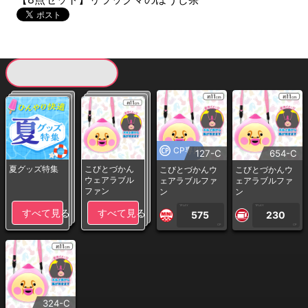
現在提供している景品一覧
CP専用
127-C
654-C
夏グッズ特集
こびとづかん
こびとづかんウ
こびとづかんウ
ウェアラブル
ェアラブルファ
ェアラブルファ
ファン
ン
ン
1PLAY
1PLAY
すべて見る
すべて見る
575
230
CP
CP
324-C