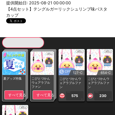
提供開始日: 2025-08-21 00:00:00
【4点セット】テングルガーリックシュリンプ味パスタ
カップ
現在提供している景品一覧
CP専用
127-C
654-C
夏グッズ特集
こびとづかん
こびとづかんウ
こびとづかんウ
ウェアラブル
ェアラブルファ
ェアラブルファ
ファン
ン
ン
1PLAY
1PLAY
すべて見る
すべて見る
575
230
CP
CP