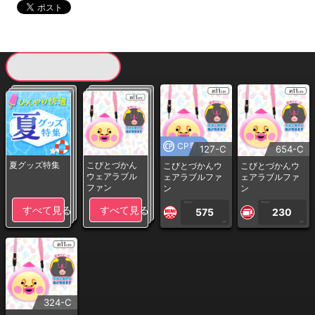
現在提供している景品一覧
CP専用
127-C
654-C
夏グッズ特集
こびとづかん
こびとづかんウ
こびとづかんウ
ウェアラブル
ェアラブルファ
ェアラブルファ
ファン
ン
ン
1PLAY
1PLAY
すべて見る
すべて見る
575
230
CP
CP
324-C