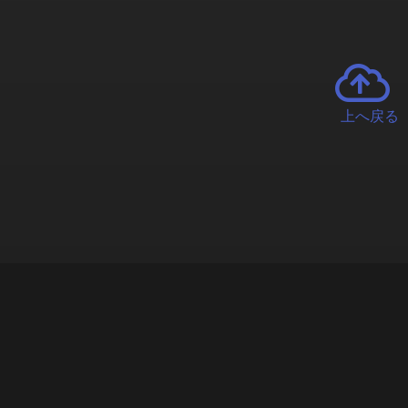
上へ戻る
チャーとは
遊ぶオンラインクレーンゲーム「クラウドキャッチャー」自宅にい
で、UFOキャッチャーを遠隔操作!