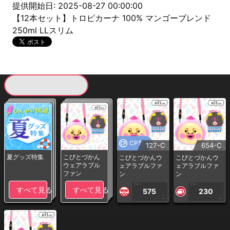
提供開始日: 2025-08-27 00:00:00
【12本セット】トロピカーナ 100% マンゴーブレンド
250ml LLスリム
現在提供している景品一覧
CP専用
127-C
654-C
夏グッズ特集
こびとづかん
こびとづかんウ
こびとづかんウ
ウェアラブル
ェアラブルファ
ェアラブルファ
ファン
ン
ン
1PLAY
1PLAY
すべて見る
すべて見る
575
230
CP
CP