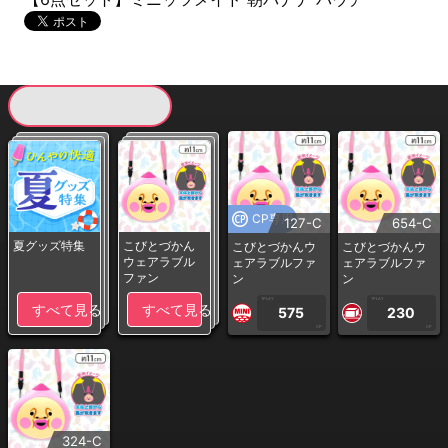
現在提供している景品一覧
CP専用
127-C
654-C
夏グッズ特集
こびとづかん
こびとづかんウ
こびとづかんウ
ウェアラブル
ェアラブルファ
ェアラブルファ
ファン
ン
ン
1PLAY
1PLAY
すべて見る
すべて見る
575
230
CP
CP
324-C