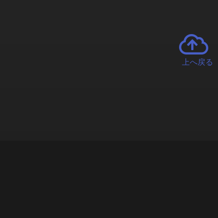
上へ戻る
チャーとは
遊ぶオンラインクレーンゲーム「クラウドキャッチャー」自宅にい
で、UFOキャッチャーを遠隔操作!