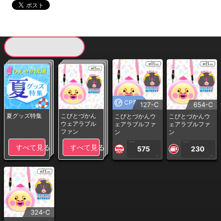
現在提供している景品一覧
CP専用
127-C
654-C
夏グッズ特集
こびとづかん
こびとづかんウ
こびとづかんウ
ウェアラブル
ェアラブルファ
ェアラブルファ
ファン
ン
ン
1PLAY
1PLAY
すべて見る
すべて見る
575
230
CP
CP
324-C