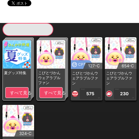
現在提供している景品一覧
CP専用
127-C
654-C
夏グッズ特集
こびとづかん
こびとづかんウ
こびとづかんウ
ウェアラブル
ェアラブルファ
ェアラブルファ
ファン
ン
ン
1PLAY
1PLAY
すべて見る
すべて見る
575
230
CP
CP
324-C