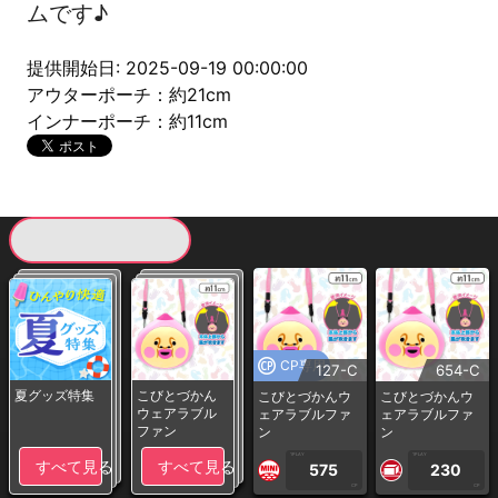
ムです♪
提供開始日: 2025-09-19 00:00:00
アウターポーチ：約21cm
インナーポーチ：約11cm
現在提供している景品一覧
CP専用
127-C
654-C
夏グッズ特集
こびとづかん
こびとづかんウ
こびとづかんウ
ウェアラブル
ェアラブルファ
ェアラブルファ
ファン
ン
ン
1PLAY
1PLAY
すべて見る
すべて見る
575
230
CP
CP