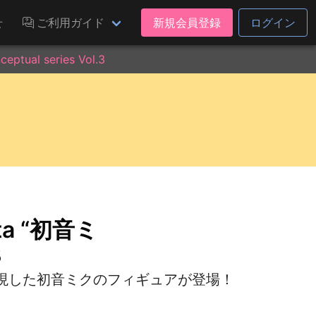
せ
ご利用ガイド
新規会員登録
ログイン
ual series Vol.3
a “初音ミ
3
現した初音ミクのフィギュアが登場！