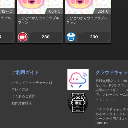
127-C
654-C
324-C
アラブル
こびとづかんウェアラブル
こびとづかんウェアラブル
ファン
ファン
1PLAY
1PLAY
5
230
230
CP
CP
CP
ご利用ガイド
クラウドキャッ
登録無料!ネットで
クラウドキャッチャーとは
ながら、PCやスマホ
プレイ方法
人気のフィギュア、
で、クレーンゲーム
よくあるご質問
ャッチャー」
動作対象端末
「クラウドキャッチ
めるオンラインクレ
マークを付与された
009-02