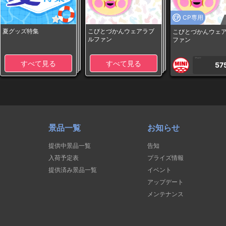
CP専用
夏グッズ特集
こびとづかんウェアラブ
こびとづかんウェ
ルファン
ファン
1PLAY
すべて見る
すべて見る
57
景品一覧
お知らせ
提供中景品一覧
告知
入荷予定表
プライズ情報
提供済み景品一覧
イベント
アップデート
メンテナンス