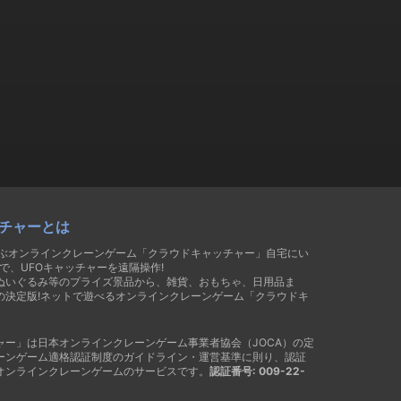
チャーとは
遊ぶオンラインクレーンゲーム「クラウドキャッチャー」自宅にい
で、UFOキャッチャーを遠隔操作!
ぬいぐるみ等のプライズ景品から、雑貨、おもちゃ、日用品ま
の決定版!ネットで遊べるオンラインクレーンゲーム「クラウドキ
ャー」は日本オンラインクレーンゲーム事業者協会（JOCA）の定
ーンゲーム適格認証制度のガイドライン・運営基準に則り、認証
オンラインクレーンゲームのサービスです。
認証番号: 009-22-