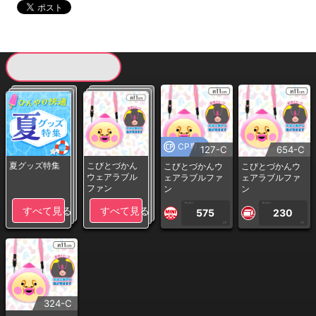
現在提供している景品一覧
CP専用
127-C
654-C
夏グッズ特集
こびとづかん
こびとづかんウ
こびとづかんウ
ウェアラブル
ェアラブルファ
ェアラブルファ
ファン
ン
ン
1PLAY
1PLAY
すべて見る
すべて見る
575
230
CP
CP
324-C