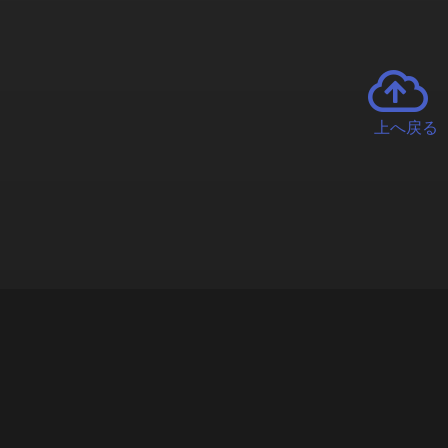
上へ戻る
チャーとは
遊ぶオンラインクレーンゲーム「クラウドキャッチャー」自宅にい
で、UFOキャッチャーを遠隔操作!