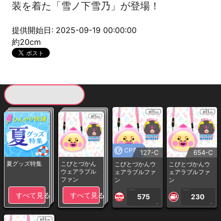
装を着た「雪ノ下雪乃」が登場！
提供開始日: 2025-09-19 00:00:00
約20cm
現在提供している景品一覧
CP専用
127-C
654-C
夏グッズ特集
こびとづかん
こびとづかんウ
こびとづかんウ
ウェアラブル
ェアラブルファ
ェアラブルファ
ファン
ン
ン
1PLAY
1PLAY
すべて見る
すべて見る
575
230
CP
CP