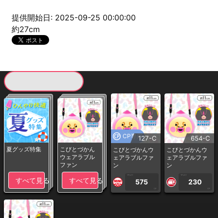
提供開始日: 2025-09-25 00:00:00
約27cm
現在提供している景品一覧
CP専用
127-C
654-C
夏グッズ特集
こびとづかん
こびとづかんウ
こびとづかんウ
ウェアラブル
ェアラブルファ
ェアラブルファ
ファン
ン
ン
1PLAY
1PLAY
すべて見る
すべて見る
575
230
CP
CP