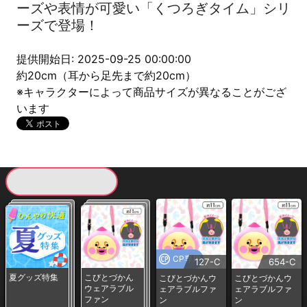
ーズや表情が可愛い「くつろぎタイム」シリ
ーズで登場！
提供開始日: 2025-09-25 00:00:00
約20cm（耳から足先まで約20cm）
※キャラクターによって商品サイズが異なることがござ
います
現在提供している景品一覧
CP専用
127-C
654-C
夏グッズ特集
こびとづかん
こびとづかんウ
こびとづかんウ
ウェアラブル
ェアラブルファ
ェアラブルファ
ファン
ン
ン