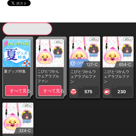
現在提供している景品一覧
CP専用
127-C
654-C
夏グッズ特集
こびとづかん
こびとづかんウ
こびとづかんウ
ウェアラブル
ェアラブルファ
ェアラブルファ
ファン
ン
ン
1PLAY
1PLAY
すべて見る
すべて見る
575
230
CP
CP
324-C