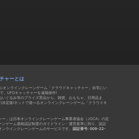
チャーとは
遊ぶオンラインクレーンゲーム「クラウドキャッチャー」自宅にい
で、UFOキャッチャーを遠隔操作!
ぬいぐるみ等のプライズ景品から、雑貨、おもちゃ、日用品ま
の決定版!ネットで遊べるオンラインクレーンゲーム「クラウドキ
ャー」は日本オンラインクレーンゲーム事業者協会（JOCA）の定
ーンゲーム適格認証制度のガイドライン・運営基準に則り、認証
オンラインクレーンゲームのサービスです。
認証番号: 009-22-