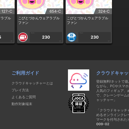
127-C
654-C
324-C
アラブル
こびとづかんウェアラブル
こびとづかんウェアラブル
ファン
ファン
1PLAY
1PLAY
5
230
230
CP
CP
CP
ご利用ガイド
クラウドキャッ
登録無料!ネットで
クラウドキャッチャーとは
ながら、PCやスマホ
プレイ方法
人気のフィギュア、
で、クレーンゲーム
よくあるご質問
ャッチャー」
動作対象端末
「クラウドキャッチ
めるオンラインクレ
マークを付与された
009-02