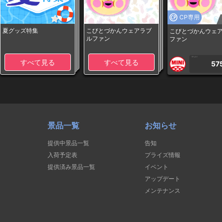
CP専用
夏グッズ特集
こびとづかんウェアラブ
こびとづかんウェ
ルファン
ファン
1PLAY
すべて見る
すべて見る
57
景品一覧
お知らせ
提供中景品一覧
告知
入荷予定表
プライズ情報
提供済み景品一覧
イベント
アップデート
メンテナンス