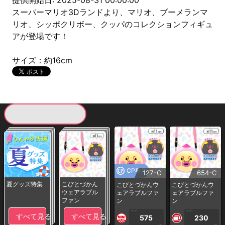
提供開始日: 2025-08-31 00:00:00
スーパーマリオ3Dランドより、マリオ、ブーメランマ
リオ、シッポクリボー、クッパのコレクションフィギュ
アが登場です！
サイズ：約16cm
現在提供している景品一覧
CP専用
127-C
654-C
夏グッズ特集
こびとづかん
こびとづかんウ
こびとづかんウ
ウェアラブル
ェアラブルファ
ェアラブルファ
ファン
ン
ン
1PLAY
1PLAY
すべて見る
すべて見る
575
230
CP
CP