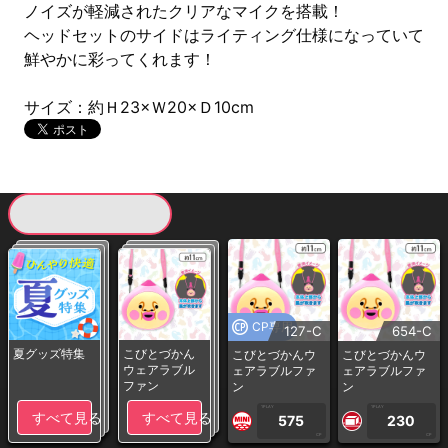
ノイズが軽減されたクリアなマイクを搭載！
ヘッドセットのサイドはライティング仕様になっていて
鮮やかに彩ってくれます！
サイズ：約Ｈ23×Ｗ20×Ｄ10cm
現在提供している景品一覧
CP専用
127-C
654-C
夏グッズ特集
こびとづかん
こびとづかんウ
こびとづかんウ
ウェアラブル
ェアラブルファ
ェアラブルファ
ファン
ン
ン
1PLAY
1PLAY
すべて見る
すべて見る
575
230
CP
CP