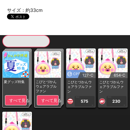
サイズ：約33cm
現在提供している景品一覧
CP専用
127-C
654-C
夏グッズ特集
こびとづかん
こびとづかんウ
こびとづかんウ
ウェアラブル
ェアラブルファ
ェアラブルファ
ファン
ン
ン
1PLAY
1PLAY
すべて見る
すべて見る
575
230
CP
CP