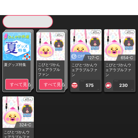
現在提供している景品一覧
CP専用
127-C
654-C
夏グッズ特集
こびとづかん
こびとづかんウ
こびとづかんウ
ウェアラブル
ェアラブルファ
ェアラブルファ
ファン
ン
ン
1PLAY
1PLAY
すべて見る
すべて見る
575
230
CP
CP
324-C
こびとづかんウ
ェアラブルファ