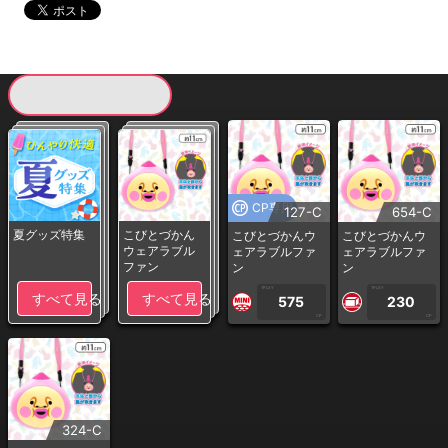
現在提供している景品一覧
CP専用
127-C
654-C
夏グッズ特集
こびとづかん
こびとづかんウ
こびとづかんウ
ウェアラブル
ェアラブルファ
ェアラブルファ
ファン
ン
ン
1PLAY
1PLAY
すべて見る
すべて見る
575
230
CP
CP
324-C