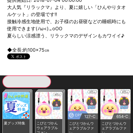
提供開始日: 2018-07-04 00:00:00
大人気『リラックマ』より、夏に嬉しい「ひんやりタオ
ルケット」の登場です!!
接触冷感生地使用で、お子様のお昼寝などの睡眠時にも
使用できます(ﾉω<).｡oOO
夏らしい涼感漂う、リラックマのデザインもカワイイ♪
◆全長:約100×75㎝
現在提供している景品一覧
CP専用
127-C
654-C
夏グッズ特集
こびとづかん
こびとづかんウ
こびとづかんウ
ウェアラブル
ェアラブルファ
ェアラブルファ
ファン
ン
ン