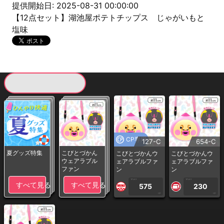
提供開始日: 2025-08-31 00:00:00
【12点セット】湖池屋ポテトチップス じゃがいもと
塩味
現在提供している景品一覧
CP専用
127-C
654-C
夏グッズ特集
こびとづかん
こびとづかんウ
こびとづかんウ
ウェアラブル
ェアラブルファ
ェアラブルファ
ファン
ン
ン
1PLAY
1PLAY
すべて見る
すべて見る
575
230
CP
CP