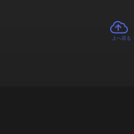
上へ戻る
チャーとは
遊ぶオンラインクレーンゲーム「クラウドキャッチャー」自宅にい
で、UFOキャッチャーを遠隔操作!