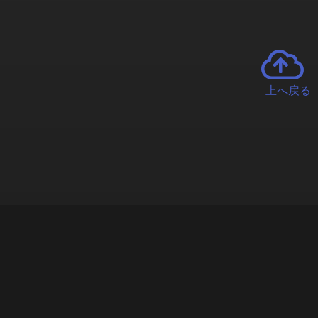
上へ戻る
チャーとは
遊ぶオンラインクレーンゲーム「クラウドキャッチャー」自宅にい
で、UFOキャッチャーを遠隔操作!