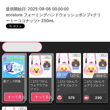
提供開始日: 2025-09-08 00:00:00
ecostore フォーミングハンドウォッシュポンプ<クリ
ーミーココナッツ> 250mL
現在提供している景品一覧
CP専用
127-C
654-C
夏グッズ特集
こびとづかん
こびとづかんウ
こびとづかんウ
ウェアラブル
ェアラブルファ
ェアラブルファ
ファン
ン
ン
1PLAY
1PLAY
すべて見る
すべて見る
575
230
CP
CP