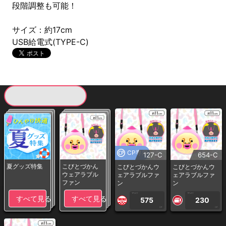
段階調整も可能！
サイズ：約17cm
USB給電式(TYPE-C)
現在提供している景品一覧
CP専用
127-C
654-C
夏グッズ特集
こびとづかん
こびとづかんウ
こびとづかんウ
ウェアラブル
ェアラブルファ
ェアラブルファ
ファン
ン
ン
1PLAY
1PLAY
すべて見る
すべて見る
575
230
CP
CP